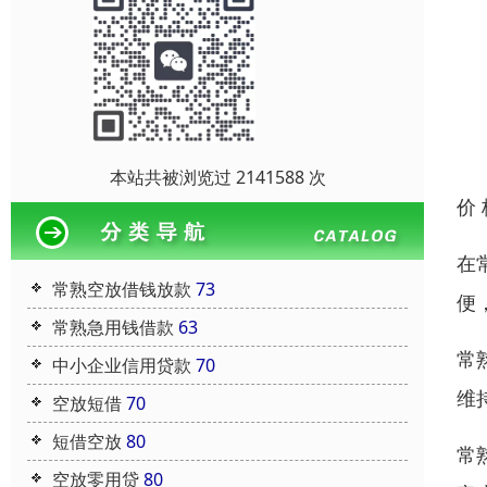
本站共被浏览过 2141588 次
价
在
常熟空放借钱放款
73
便
常熟急用钱借款
63
常
中小企业信用贷款
70
维
空放短借
70
短借空放
80
常
空放零用贷
80