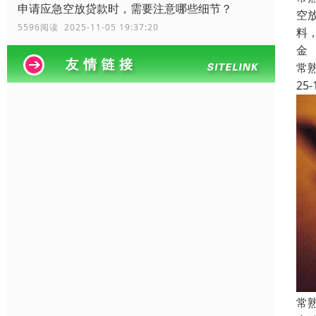
申请应急空放贷款时，需要注意哪些细节？
空
5596阅读 2025-11-05 19:37:20
料
金
常
25-
常