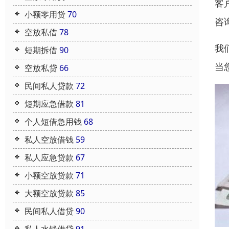
客
小额零用贷
70
咨
空放私借
78
我
短期拆借
90
当
空放私贷
66
民间私人贷款
72
短期应急借款
81
个人短借急用钱
68
私人空放借钱
59
私人应急贷款
67
小额空放贷款
71
大额空放贷款
85
民间私人借贷
90