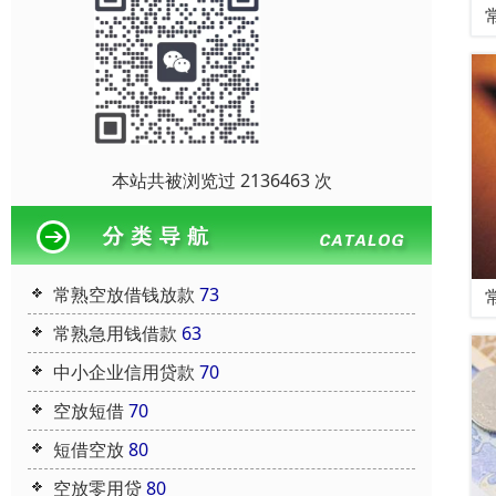
本站共被浏览过 2136463 次
常熟空放借钱放款
73
常熟急用钱借款
63
中小企业信用贷款
70
空放短借
70
短借空放
80
空放零用贷
80