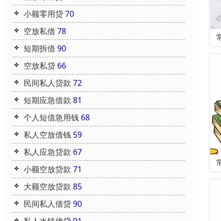
小额零用贷
70
空放私借
78
短期拆借
90
空放私贷
66
民间私人贷款
72
短期应急借款
81
个人短借急用钱
68
私人空放借钱
59
私人应急贷款
67
小额空放贷款
71
大额空放贷款
85
民间私人借贷
90