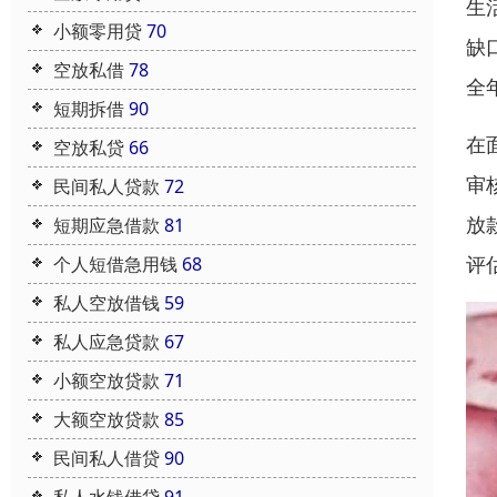
生
小额零用贷
70
缺
空放私借
78
全
短期拆借
90
在
空放私贷
66
审
民间私人贷款
72
放
短期应急借款
81
评
个人短借急用钱
68
私人空放借钱
59
私人应急贷款
67
小额空放贷款
71
大额空放贷款
85
民间私人借贷
90