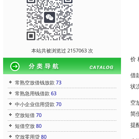
本站共被浏览过 2157063 次
价
借
常熟空放借钱放款
73
状
常熟急用钱借款
63
空
中小企业信用贷款
70
简
空放短借
70
提
短借空放
80
空放零用贷
80