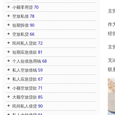
小额零用贷
70
主
空放私借
78
作
短期拆借
90
经
空放私贷
66
民间私人贷款
72
主
短期应急借款
81
无
个人短借急用钱
68
联
私人空放借钱
59
私人应急贷款
67
小额空放贷款
71
大额空放贷款
85
民间私人借贷
90