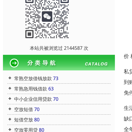
本站共被浏览过 2144587 次
价
私
常熟空放借钱放款
73
到
常熟急用钱借款
63
免
中小企业信用贷款
70
生
空放短借
70
缺
短借空放
80
全
空放零用贷
80