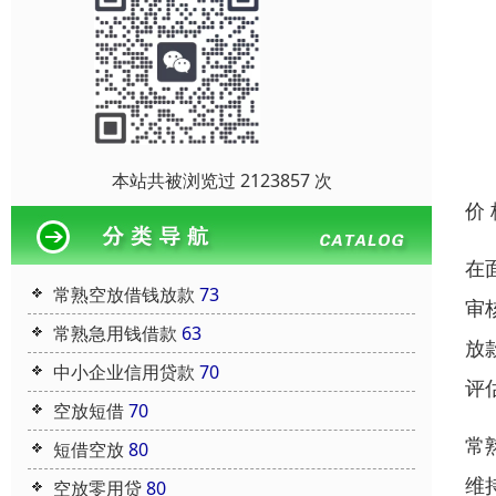
本站共被浏览过 2123857 次
价
在
常熟空放借钱放款
73
审
常熟急用钱借款
63
放
中小企业信用贷款
70
评
空放短借
70
常
短借空放
80
维
空放零用贷
80