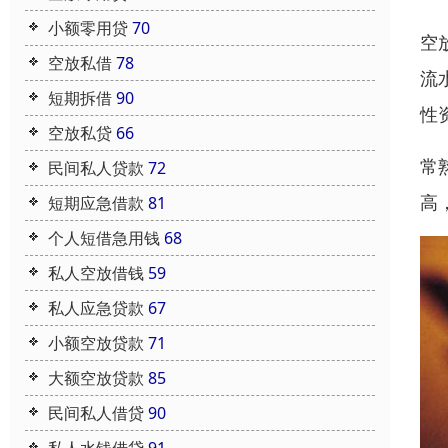
小额零用贷
70
空
空放私借
78
流
短期拆借
90
性
空放私贷
66
常
民间私人贷款
72
高
短期应急借款
81
个人短借急用钱
68
私人空放借钱
59
私人应急贷款
67
小额空放贷款
71
大额空放贷款
85
民间私人借贷
90