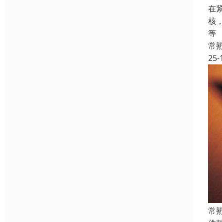
在
核
等
常
25-
常