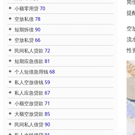
简
小额零用贷
70
提
空放私借
78
空
短期拆借
90
流
空放私贷
66
性
民间私人贷款
72
短期应急借款
81
个人短借急用钱
68
私人空放借钱
59
私人应急贷款
67
小额空放贷款
71
大额空放贷款
85
民间私人借贷
90