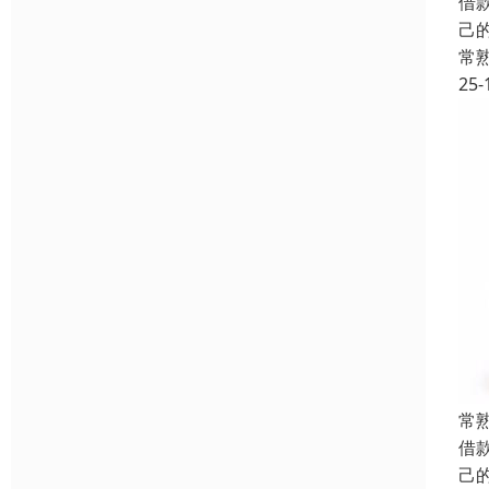
借
己
常
25-
常
借
己