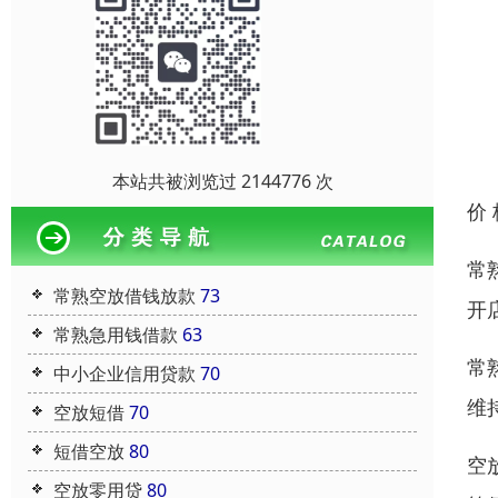
本站共被浏览过 2144776 次
价
常
常熟空放借钱放款
73
开
常熟急用钱借款
63
常
中小企业信用贷款
70
维
空放短借
70
短借空放
80
空
空放零用贷
80