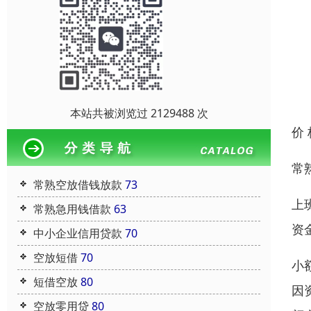
本站共被浏览过 2129488 次
价
常
常熟空放借钱放款
73
上
常熟急用钱借款
63
资
中小企业信用贷款
70
空放短借
70
小
短借空放
80
因
空放零用贷
80