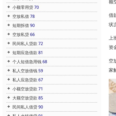
额
小额零用贷
70
借
空放私借
78
状
短期拆借
90
空放私贷
66
上
民间私人贷款
72
资
短期应急借款
81
空
个人短借急用钱
68
家
私人空放借钱
59
私人应急贷款
67
小额空放贷款
71
大额空放贷款
85
民间私人借贷
90