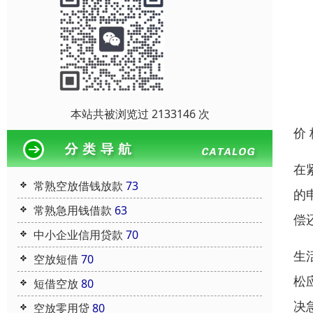
本站共被浏览过 2133146 次
价
在
常熟空放借钱放款
73
的
常熟急用钱借款
63
偿
中小企业信用贷款
70
生
空放短借
70
松
短借空放
80
决
空放零用贷
80