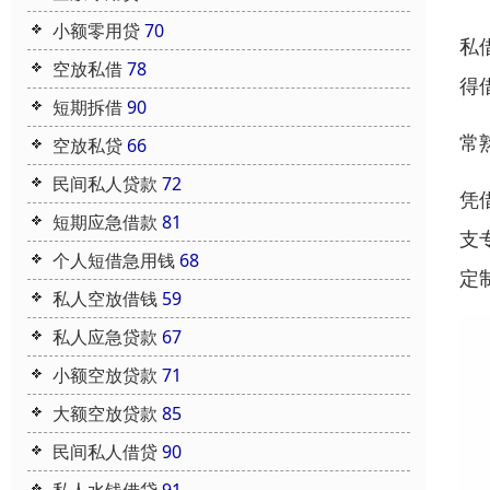
小额零用贷
70
私
空放私借
78
得
短期拆借
90
常
空放私贷
66
民间私人贷款
72
凭
短期应急借款
81
支
个人短借急用钱
68
定
私人空放借钱
59
私人应急贷款
67
小额空放贷款
71
大额空放贷款
85
民间私人借贷
90