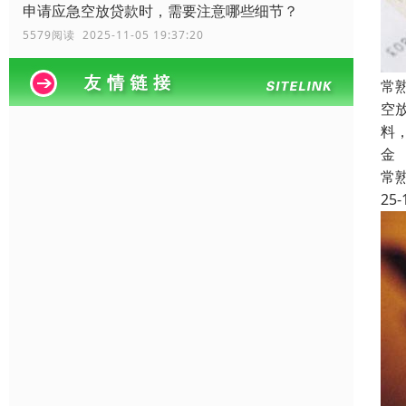
申请应急空放贷款时，需要注意哪些细节？
5579阅读 2025-11-05 19:37:20
常
空
料
金
常
25-